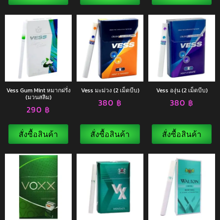
Vess Gum Mint หมากฝรั่ง
Vess มะม่วง (2 เม็ดบีบ)
Vess องุ่น (2 เม็ดบีบ)
(มวนสลิม)
380
฿
380
฿
290
฿
สั่งซื้อสินค้า
สั่งซื้อสินค้า
สั่งซื้อสินค้า