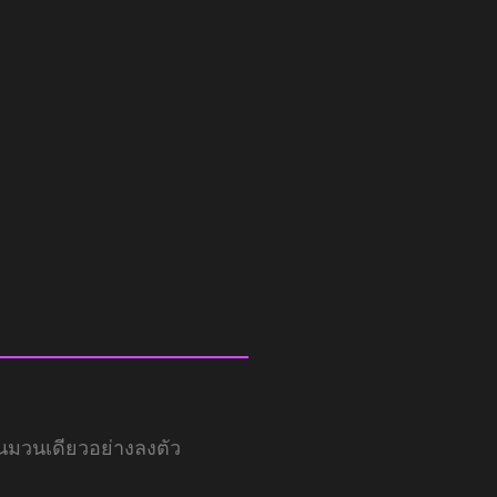
้ลในมวนเดียวอย่างลงตัว