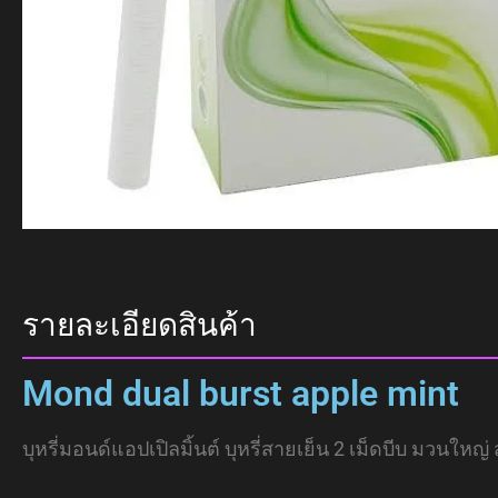
รายละเอียดสินค้า
Mond dual burst apple mint
บุหรี่มอนด์แอปเปิลมิ้นต์ บุหรี่สายเย็น 2 เม็ดบีบ มวนใหญ่