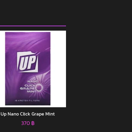
Up Nano Click Grape Mint
370
฿