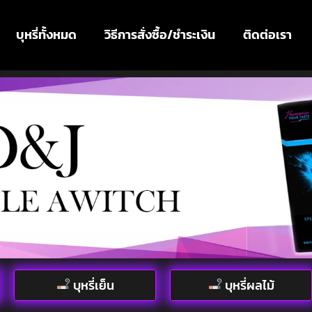
บุหรี่ทั้งหมด
วิธีการสั่งซื้อ/ชำระเงิน
ติดต่อเรา
บุหรี่เย็น
บุหรี่ผลไม้