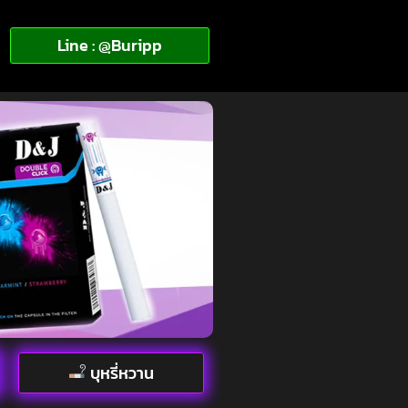
Line : @ฺBuripp
บุหรี่หวาน