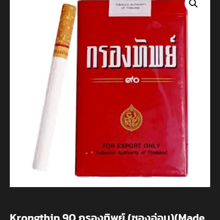
Krongthip 90 กรองทิพย์ (ซองอ่อน)(Made