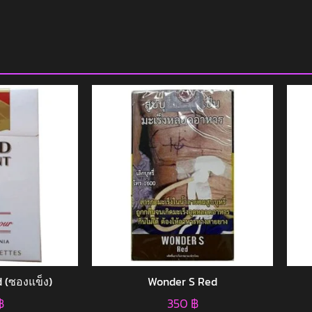
 (ซองแข็ง)
Wonder S Red
฿
350
฿