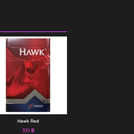
Hawk Red
310
฿