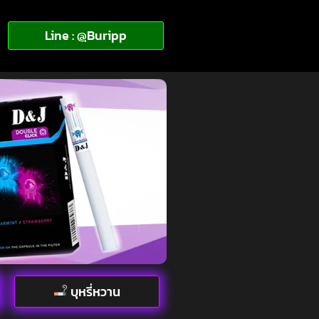
Line : @ฺBuripp
บุหรี่หวาน