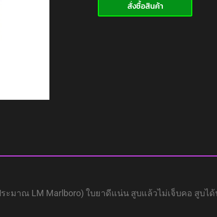
สั่งซื้อสินค้า
รงประมาณ LM Marlboro) ใบยาดีแน่น สูบแล้วไม่เจ็บคอ สูบได