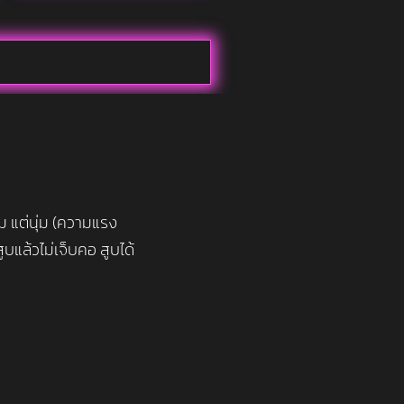
้ม แต่นุ่ม (ความแรง
แล้วไม่เจ็บคอ สูบได้