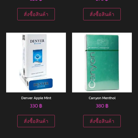
สั่งซื้อสินค้า
สั่งซื้อสินค้า
Denver Apple Mint
Canyon Menthol
330
฿
380
฿
สั่งซื้อสินค้า
สั่งซื้อสินค้า