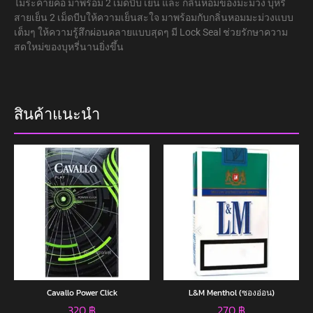
ไม่ระคายคอ มาพร้อม 2 เม็ดบีบ เย็น และ กลิ่นหอมของมะม่วง บุหรี่
สายเย็น 2 เม็ดบีบให้ความเย็นสะใจ มาพร้อมกับกลิ่นหอมมะม่วงแบบ
เต็มๆ ให้ความรู้สึกผ่อนคลายแบบสุดๆ มี Lock Seal ช่วยรักษาความ
สดใหม่ของบุหรี่นานยิ่งขึ้น
สินค้าแนะนำ
Cavallo Power Click
L&M Menthol (ซองอ่อน)
320
฿
270
฿