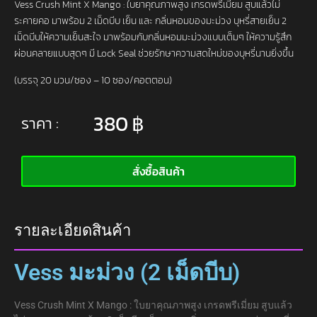
Vess Crush Mint X Mango : ใบยาคุณภาพสูง เกรดพรีเมี่ยม สูบแล้วไม่
ระคายคอ มาพร้อม 2 เม็ดบีบ เย็น และ กลิ่นหอมของมะม่วง บุหรี่สายเย็น 2
เม็ดบีบให้ความเย็นสะใจ มาพร้อมกับกลิ่นหอมมะม่วงแบบเต็มๆ ให้ความรู้สึก
ผ่อนคลายแบบสุดๆ มี Lock Seal ช่วยรักษาความสดใหม่ของบุหรี่นานยิ่งขึ้น
(บรรจุ 20 มวน/ซอง – 10 ซอง/คอตตอน)
380
฿
ราคา :
สั่งซื้อสินค้า
รายละเอียดสินค้า
Vess มะม่วง (2 เม็ดบีบ)
Vess Crush Mint X Mango : ใบยาคุณภาพสูง เกรดพรีเมี่ยม สูบแล้ว